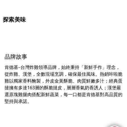
探索美味
品牌故事
肯德基–台灣炸雞領導品牌，始終秉持「新鮮手作」理念，
從炸雞、漢堡，全數現場烹調，確保最佳風味。熱銷咔啦脆
雞以獨家香料醃製，外皮金黃酥脆、肉質鮮嫩多汁；經典蛋
撻擁有多達163層的酥脆撻皮，層層香氣奶香誘人；漢堡嚴
選原塊雞腿肉搭配新鮮蔬菜，每一口都是肯德基對高品質的
堅持與承諾。